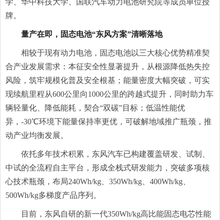
学、华中科技大学、国联汽车动力电池研究院等成员单位授
牌。
量产在即，固态电池“东风方案”清晰落地
相较于现有动力电池，固态电池以三大核心优势精准契
合产业发展需求：本征安全性显著提升，从根源降低热失控
风险，筑牢规模化普及安全根基；能量密度大幅突破，可实
现续航里程从600公里向1000公里的跨越式提升，同时助力车
辆轻量化、降低能耗，契合“双碳”目标；低温性能优
异，-30℃环境下能量保持率更优，可破解地域推广瓶颈，推
动产业均衡发展。
依托多年技术积累，东风汽车已构建覆盖研发、试制、
中试的全流程自主平台，形成全栈式研发能力，突破多项核
心技术瓶颈，布局240Wh/kg、350Wh/kg、400Wh/kg、
500Wh/kg多梯度产品序列。
目前，东风自研的新一代350Wh/kg高比能固态电芯性能